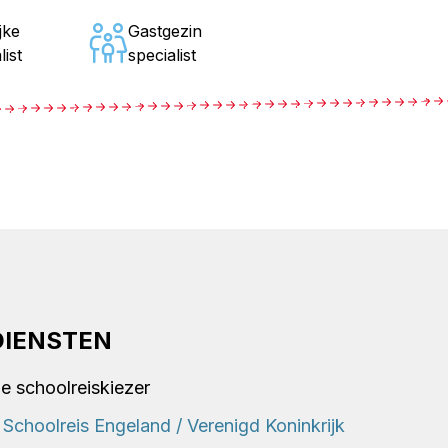
jke
Gastgezin
list
specialist
DIENSTEN
e schoolreiskiezer
Schoolreis Engeland / Verenigd Koninkrijk