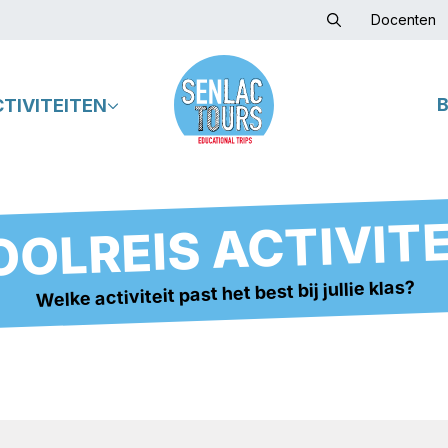
Docenten
CTIVITEITEN
OLREIS ACTIVIT
Welke activiteit past het best bij jullie klas?