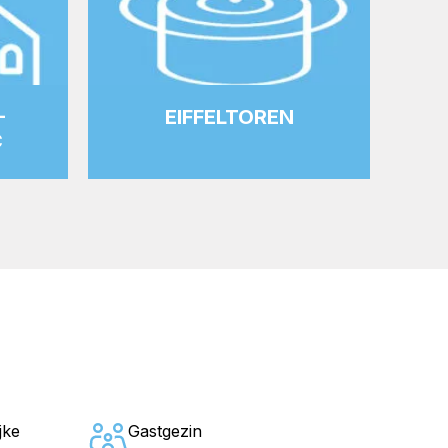
-
EIFFELTOREN
C
jke
Gastgezin