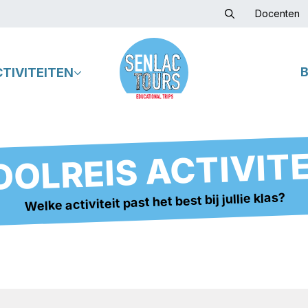
Docenten
CTIVITEITEN
OLREIS ACTIVIT
Welke activiteit past het best bij jullie klas?