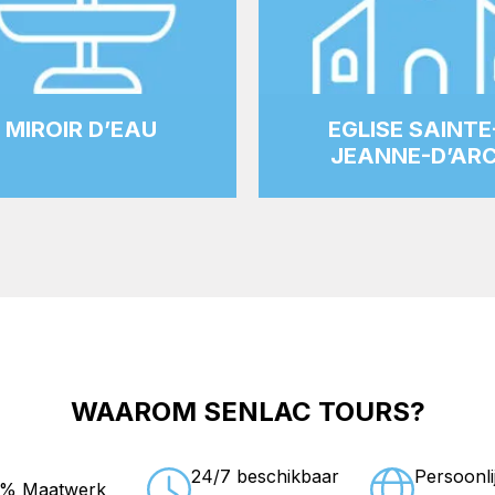
MIROIR D’EAU
EGLISE SAINTE
JEANNE-D’AR
WAAROM SENLAC TOURS?
24/7 beschikbaar
Persoonli
0% Maatwerk