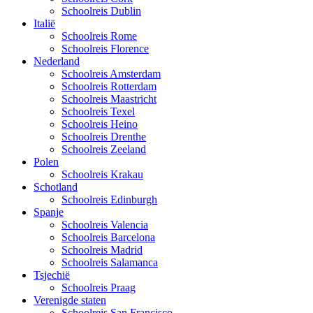
Schoolreis Dublin
Italië
Schoolreis Rome
Schoolreis Florence
Nederland
Schoolreis Amsterdam
Schoolreis Rotterdam
Schoolreis Maastricht
Schoolreis Texel
Schoolreis Heino
Schoolreis Drenthe
Schoolreis Zeeland
Polen
Schoolreis Krakau
Schotland
Schoolreis Edinburgh
Spanje
Schoolreis Valencia
Schoolreis Barcelona
Schoolreis Madrid
Schoolreis Salamanca
Tsjechië
Schoolreis Praag
Verenigde staten
Schoolreis San Francisco