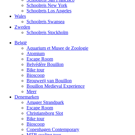
Schoolreis New York
Schoolreis Los Angeles
Wales
Schoolreis Swansea
Zweden
Schoolreis Stockholm
België
Aquarium et Musee de Zoologie
Atomium
Escape Room
Belvédère Bouillon
Bike tour
Bioscoop
Brouwerij van Bouillon
Bouillon Medieval Experience
Meer
Denemarken
Amager Strandpark
Escape Room
Christiansborg Slot
Bike tour
Bioscoop
Copenhagen Contemporary
MTB cycling tour