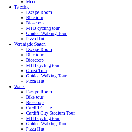
Meer
Tsjechië
Escape Room
Bike tour
Bioscoop
MTB cycling tour
Guided Walking Tour
Pizza Hut
Verenigde Staten
Escape Room
Bike tour
Bioscoop
MTB cycling tour
Ghost Tour
Guided Walking Tour
Pizza Hut
Wales
Escape Room
Bike tour
Bioscoop
Cardiff Castle
Cardiff City Stadium Tour
MTB cycling tour
Guided Walking Tour
Pizza Hut