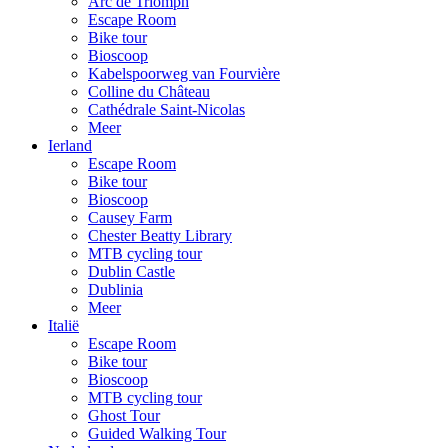
Arc de Triomph
Escape Room
Bike tour
Bioscoop
Kabelspoorweg van Fourvière
Colline du Château
Cathédrale Saint-Nicolas
Meer
Ierland
Escape Room
Bike tour
Bioscoop
Causey Farm
Chester Beatty Library
MTB cycling tour
Dublin Castle
Dublinia
Meer
Italië
Escape Room
Bike tour
Bioscoop
MTB cycling tour
Ghost Tour
Guided Walking Tour