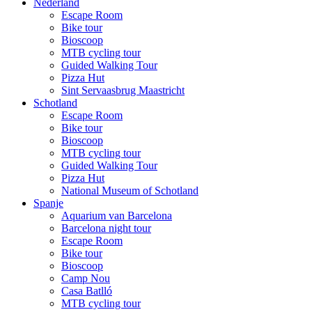
Nederland
Escape Room
Bike tour
Bioscoop
MTB cycling tour
Guided Walking Tour
Pizza Hut
Sint Servaasbrug Maastricht
Schotland
Escape Room
Bike tour
Bioscoop
MTB cycling tour
Guided Walking Tour
Pizza Hut
National Museum of Schotland
Spanje
Aquarium van Barcelona
Barcelona night tour
Escape Room
Bike tour
Bioscoop
Camp Nou
Casa Batlló
MTB cycling tour