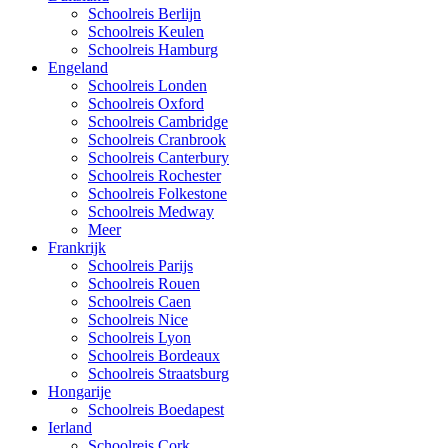
Schoolreis Berlijn
Schoolreis Keulen
Schoolreis Hamburg
Engeland
Schoolreis Londen
Schoolreis Oxford
Schoolreis Cambridge
Schoolreis Cranbrook
Schoolreis Canterbury
Schoolreis Rochester
Schoolreis Folkestone
Schoolreis Medway
Meer
Frankrijk
Schoolreis Parijs
Schoolreis Rouen
Schoolreis Caen
Schoolreis Nice
Schoolreis Lyon
Schoolreis Bordeaux
Schoolreis Straatsburg
Hongarije
Schoolreis Boedapest
Ierland
Schoolreis Cork