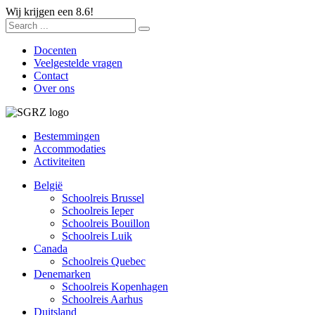
Wij krijgen een 8.6!
Docenten
Veelgestelde vragen
Contact
Over ons
Bestemmingen
Accommodaties
Activiteiten
België
Schoolreis Brussel
Schoolreis Ieper
Schoolreis Bouillon
Schoolreis Luik
Canada
Schoolreis Quebec
Denemarken
Schoolreis Kopenhagen
Schoolreis Aarhus
Duitsland