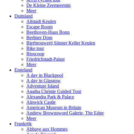
De Kleine Zeemeermin
Meer
Duitsland
Altstadt Keulen
Escape Room
Beethoven-Haus Bonn
Berliner Dom
Bierbrouwerij Sünner Keller Keulen
Bike tour
Bioscoop
Friedrichstadt-Palast
Meer
Engeland
A day in Blackpool
A day in Glasgow
Adventure Island
Agatha Christie Guided Tour
Alexandra Park & Palace
Alnwick Castle
American Museum in Britain
Andrew Brownsword Galerie, The Edge
Meer
Frankrijk
Abbaye aux Hommes