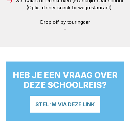
Van Calais of Duinkerken (Frankrijk) naar school
(Optie: dinner snack bij wegrestaurant)
Drop off by touringcar
–
HEB JE EEN VRAAG OVER
DEZE SCHOOLREIS?
STEL ‘M VIA DEZE LINK