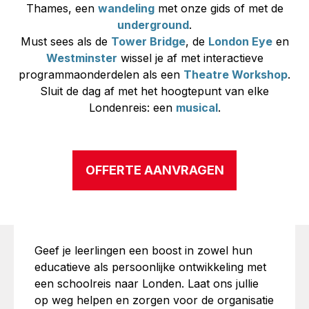
Thames, een
wandeling
met onze gids of met de
underground
.
Must sees
als de
Tower Bridge
, de
London Eye
en
Westminster
wissel je af met interactieve
programmaonderdelen als een
Theatre Workshop
.
Sluit de dag af met het hoogtepunt van elke
Londenreis: een
musical
.
OFFERTE AANVRAGEN
Geef je leerlingen een
boost
in zowel hun
EEN ONVERGETELIJKE
educatieve als persoonlijke ontwikkeling met
een schoolreis naar Londen. Laat ons jullie
ERVARING IN LONDEN
op weg helpen en zorgen voor de organisatie