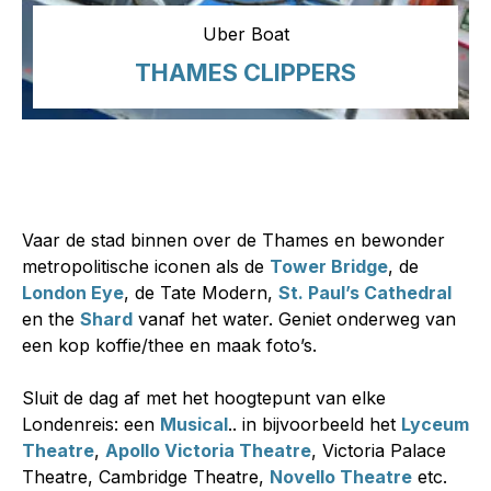
Uber Boat
Musical
THAMES CLIPPERS
Buckingham Palace
THEATERS IN LONDEN
CHANGING GUARDS
Vaar de stad binnen over de Thames en bewonder
metropolitische iconen als de
Tower Bridge
, de
London Eye
, de Tate Modern,
St. Paul’s Cathedral
en the
Shard
vanaf het water. Geniet onderweg van
een kop koffie/thee en maak foto’s.
Sluit de dag af met het hoogtepunt van elke
Londenreis: een
Musical
.. in bijvoorbeeld het
Lyceum
Theatre
,
Apollo Victoria Theatre
, Victoria Palace
Theatre, Cambridge Theatre,
Novello Theatre
etc.