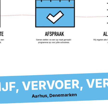
IJF, VERVOER, V
Aarhus, Denemarken