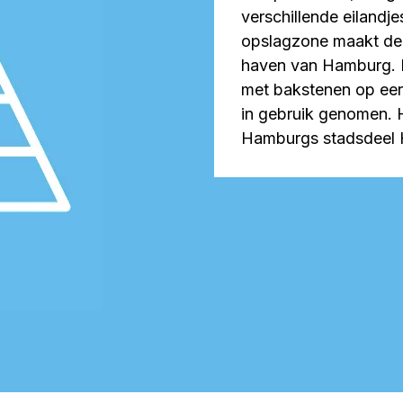
verschillende eilandje
opslagzone maakt dee
haven van Hamburg. D
met bakstenen op een
in gebruik genomen. 
Hamburgs stadsdeel H