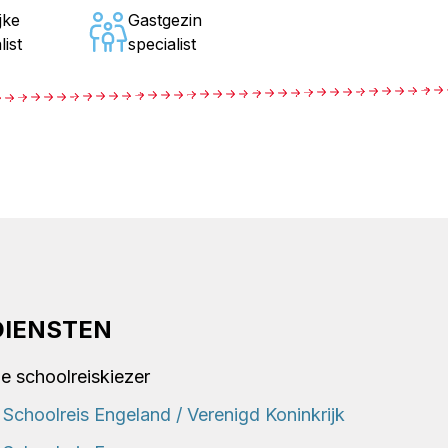
jke
Gastgezin
list
specialist
DIENSTEN
e schoolreiskiezer
Schoolreis Engeland / Verenigd Koninkrijk