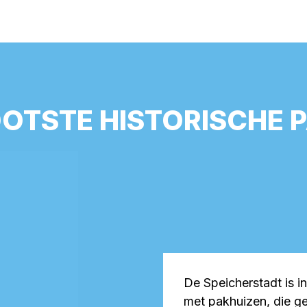
OTSTE HISTORISCHE 
De Speicherstadt is i
met pakhuizen, die g