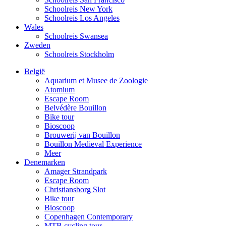
Schoolreis New York
Schoolreis Los Angeles
Wales
Schoolreis Swansea
Zweden
Schoolreis Stockholm
België
Aquarium et Musee de Zoologie
Atomium
Escape Room
Belvédère Bouillon
Bike tour
Bioscoop
Brouwerij van Bouillon
Bouillon Medieval Experience
Meer
Denemarken
Amager Strandpark
Escape Room
Christiansborg Slot
Bike tour
Bioscoop
Copenhagen Contemporary
MTB cycling tour