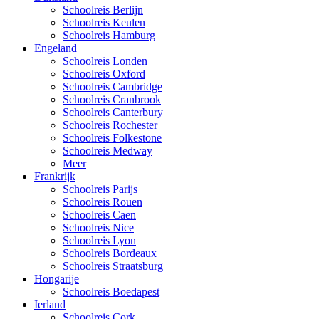
Schoolreis Berlijn
Schoolreis Keulen
Schoolreis Hamburg
Engeland
Schoolreis Londen
Schoolreis Oxford
Schoolreis Cambridge
Schoolreis Cranbrook
Schoolreis Canterbury
Schoolreis Rochester
Schoolreis Folkestone
Schoolreis Medway
Meer
Frankrijk
Schoolreis Parijs
Schoolreis Rouen
Schoolreis Caen
Schoolreis Nice
Schoolreis Lyon
Schoolreis Bordeaux
Schoolreis Straatsburg
Hongarije
Schoolreis Boedapest
Ierland
Schoolreis Cork