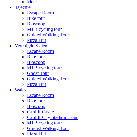
Meer
Tsjechië
Escape Room
Bike tour
Bioscoop
MTB cycling tour
Guided Walking Tour
Pizza Hut
Verenigde Staten
Escape Room
Bike tour
Bioscoop
MTB cycling tour
Ghost Tour
Guided Walking Tour
Pizza Hut
Wales
Escape Room
Bike tour
Bioscoop
Cardiff Castle
Cardiff City Stadium Tour
MTB cycling tour
Guided Walking Tour
Pizza Hut