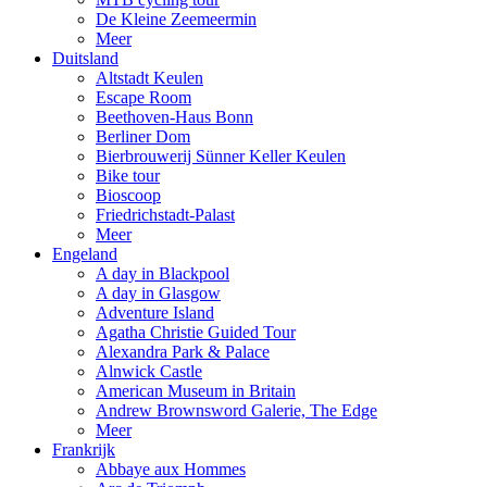
De Kleine Zeemeermin
Meer
Duitsland
Altstadt Keulen
Escape Room
Beethoven-Haus Bonn
Berliner Dom
Bierbrouwerij Sünner Keller Keulen
Bike tour
Bioscoop
Friedrichstadt-Palast
Meer
Engeland
A day in Blackpool
A day in Glasgow
Adventure Island
Agatha Christie Guided Tour
Alexandra Park & Palace
Alnwick Castle
American Museum in Britain
Andrew Brownsword Galerie, The Edge
Meer
Frankrijk
Abbaye aux Hommes