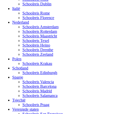
Schoolreis Dublin
Italië
Schoolreis Rome
Schoolreis Florence
Nederland
Schoolreis Amsterdam
Schoolreis Rotterdam
Schoolreis Maastricht
Schoolreis Texel
Schoolreis Heino
Schoolreis Drenthe
Schoolreis Zeeland
Polen
Schoolreis Krakau
Schotland
Schoolreis Edinburgh
Spanje
Schoolreis Valencia
Schoolreis Barcelona
Schoolreis Madrid
Schoolreis Salamanca
Tsjechië
Schoolreis Praag
Verenigde staten
Schoolreis San Francisco