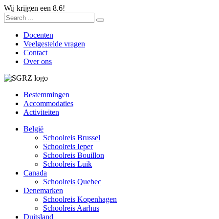
Wij krijgen een 8.6!
Docenten
Veelgestelde vragen
Contact
Over ons
Bestemmingen
Accommodaties
Activiteiten
België
Schoolreis Brussel
Schoolreis Ieper
Schoolreis Bouillon
Schoolreis Luik
Canada
Schoolreis Quebec
Denemarken
Schoolreis Kopenhagen
Schoolreis Aarhus
Duitsland