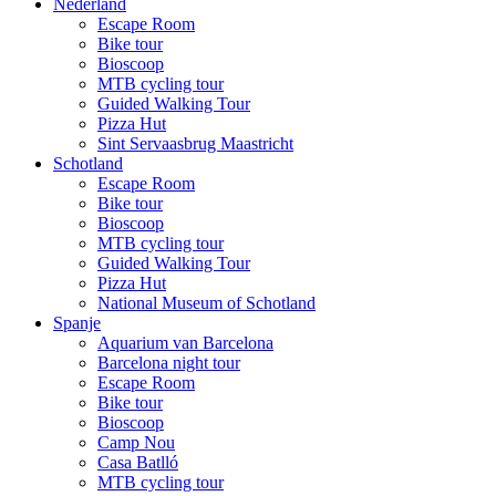
Nederland
Escape Room
Bike tour
Bioscoop
MTB cycling tour
Guided Walking Tour
Pizza Hut
Sint Servaasbrug Maastricht
Schotland
Escape Room
Bike tour
Bioscoop
MTB cycling tour
Guided Walking Tour
Pizza Hut
National Museum of Schotland
Spanje
Aquarium van Barcelona
Barcelona night tour
Escape Room
Bike tour
Bioscoop
Camp Nou
Casa Batlló
MTB cycling tour