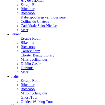
Arc de Triomph
Escape Room
Bike tour
Bioscoop
Kabelspoorweg van Fourvière
Colline du Château
Cathédrale Saint-Nicolas
Meer
Ierland
Escape Room
Bike tour
Bioscoop
Causey Farm
Chester Beatty Library
MTB cycling tour
Dublin Castle
Dublinia
Meer
Italië
Escape Room
Bike tour
Bioscoop
MTB cycling tour
Ghost Tour
Guided Walking Tour