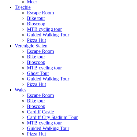
Meer
Tsjechië
Escape Room
Bike tour
Bioscoop
MTB cycling tour
Guided Walking Tour
Pizza Hut
Verenigde Staten
Escape Room
Bike tour
Bioscoop
MTB cycling tour
Ghost Tour
Guided Walking Tour
Pizza Hut
Wales
Escape Room
Bike tour
Bioscoop
Cardiff Castle
Cardiff City Stadium Tour
MTB cycling tour
Guided Walking Tour
Pizza Hut