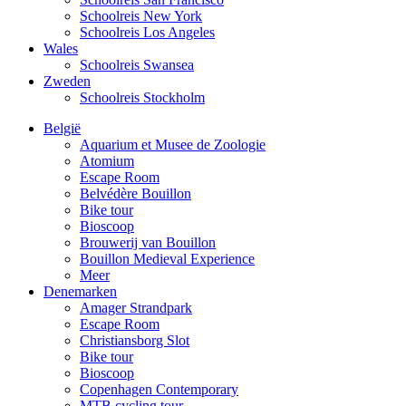
Schoolreis New York
Schoolreis Los Angeles
Wales
Schoolreis Swansea
Zweden
Schoolreis Stockholm
België
Aquarium et Musee de Zoologie
Atomium
Escape Room
Belvédère Bouillon
Bike tour
Bioscoop
Brouwerij van Bouillon
Bouillon Medieval Experience
Meer
Denemarken
Amager Strandpark
Escape Room
Christiansborg Slot
Bike tour
Bioscoop
Copenhagen Contemporary
MTB cycling tour