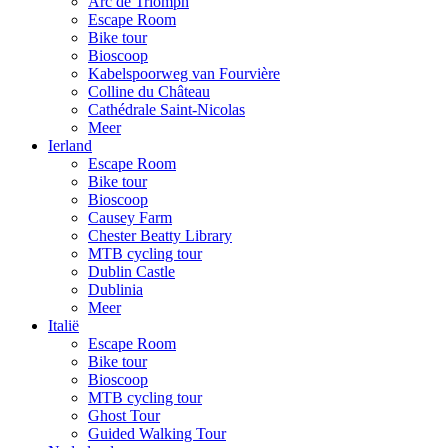
Arc de Triomph
Escape Room
Bike tour
Bioscoop
Kabelspoorweg van Fourvière
Colline du Château
Cathédrale Saint-Nicolas
Meer
Ierland
Escape Room
Bike tour
Bioscoop
Causey Farm
Chester Beatty Library
MTB cycling tour
Dublin Castle
Dublinia
Meer
Italië
Escape Room
Bike tour
Bioscoop
MTB cycling tour
Ghost Tour
Guided Walking Tour