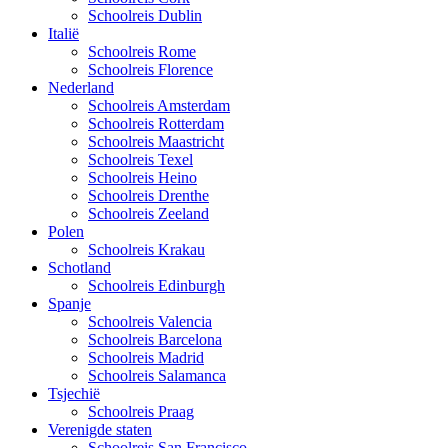
Schoolreis Dublin
Italië
Schoolreis Rome
Schoolreis Florence
Nederland
Schoolreis Amsterdam
Schoolreis Rotterdam
Schoolreis Maastricht
Schoolreis Texel
Schoolreis Heino
Schoolreis Drenthe
Schoolreis Zeeland
Polen
Schoolreis Krakau
Schotland
Schoolreis Edinburgh
Spanje
Schoolreis Valencia
Schoolreis Barcelona
Schoolreis Madrid
Schoolreis Salamanca
Tsjechië
Schoolreis Praag
Verenigde staten
Schoolreis San Francisco