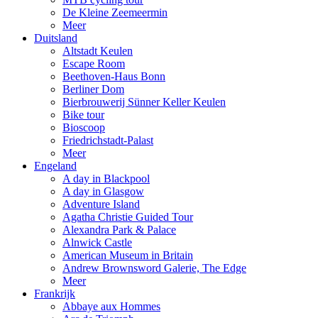
De Kleine Zeemeermin
Meer
Duitsland
Altstadt Keulen
Escape Room
Beethoven-Haus Bonn
Berliner Dom
Bierbrouwerij Sünner Keller Keulen
Bike tour
Bioscoop
Friedrichstadt-Palast
Meer
Engeland
A day in Blackpool
A day in Glasgow
Adventure Island
Agatha Christie Guided Tour
Alexandra Park & Palace
Alnwick Castle
American Museum in Britain
Andrew Brownsword Galerie, The Edge
Meer
Frankrijk
Abbaye aux Hommes