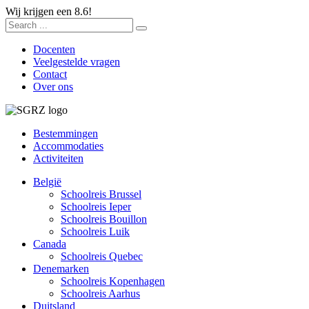
Wij krijgen een 8.6!
Docenten
Veelgestelde vragen
Contact
Over ons
Bestemmingen
Accommodaties
Activiteiten
België
Schoolreis Brussel
Schoolreis Ieper
Schoolreis Bouillon
Schoolreis Luik
Canada
Schoolreis Quebec
Denemarken
Schoolreis Kopenhagen
Schoolreis Aarhus
Duitsland