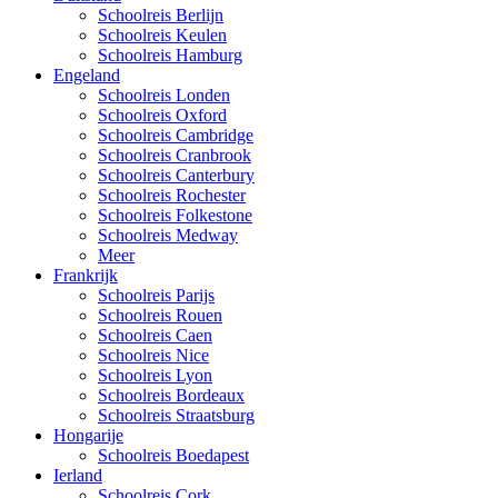
Schoolreis Berlijn
Schoolreis Keulen
Schoolreis Hamburg
Engeland
Schoolreis Londen
Schoolreis Oxford
Schoolreis Cambridge
Schoolreis Cranbrook
Schoolreis Canterbury
Schoolreis Rochester
Schoolreis Folkestone
Schoolreis Medway
Meer
Frankrijk
Schoolreis Parijs
Schoolreis Rouen
Schoolreis Caen
Schoolreis Nice
Schoolreis Lyon
Schoolreis Bordeaux
Schoolreis Straatsburg
Hongarije
Schoolreis Boedapest
Ierland
Schoolreis Cork