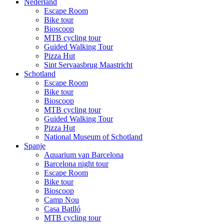
Nederland
Escape Room
Bike tour
Bioscoop
MTB cycling tour
Guided Walking Tour
Pizza Hut
Sint Servaasbrug Maastricht
Schotland
Escape Room
Bike tour
Bioscoop
MTB cycling tour
Guided Walking Tour
Pizza Hut
National Museum of Schotland
Spanje
Aquarium van Barcelona
Barcelona night tour
Escape Room
Bike tour
Bioscoop
Camp Nou
Casa Batlló
MTB cycling tour